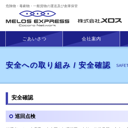
危険物・毒劇物・一般貨物の運送及び倉庫保管
株
ごあいさつ
会社案内
安全への取り組み / 安全確認
SAFE
安全確認
巡回点検