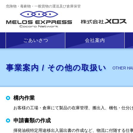
危険物・毒劇物・一般貨物の運送及び倉庫保管
株
ごあいさつ
会社案内
事業案内 / その他の取扱い
OTHER HA
構内作業
お客様の工場・倉庫にて製品の在庫管理、搬出入、梱包・仕分
申請書類の作成
揮発油税特定用途移出入届出書の作成など、物流に付随する仕